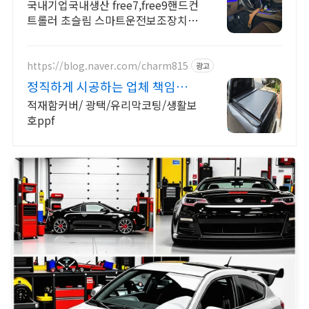
션 핸드컨트롤러 프리7
국내기업국내생산 free7,free9핸드컨
트롤러 초슬림 스마트운전보조장치
선두기업 전세계 차종 풀옵션설치가
가능한곳은 오직 나이스코리아사의
프리7 핸드컨트롤러
https://blog.naver.com/charm815
광고
정직하게 시공하는 업체 책임시공
확실한 AS까지
적재함커버/ 광택/유리막코팅/생활보
호ppf