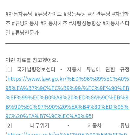
#자동차튜닝 #튜닝가이드 #성능튜닝 #외관튜닝 #차량개
조 #튜닝자동차 #자동차개조 #차량성능향상 #자동차스타
일 #튜닝전문가
이런 자료를 참고했어요.
[1] 국가법령정보센터 - 자동차 튜닝에 관한 규정
(
https://www.law.go.kr/%ED%96%89%EC%A0%
95%EA%B7%9C%EC%B9%99/%EC%9E%90%EB
%8F%99%EC%B0%A8%20%ED%8A%9C%EB%8
B%9D%EC%97%90%20%EA%B4%80%ED%95%
9C%20%EA%B7%9C%EC%A0%95
)
[2] 나무위키 - 자동차 튜닝
(
https://namu.wiki/w/%EC%9E%90%EB%8F%9