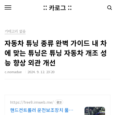
본문 바로가기
:: 카로그 ::
카테고리 없음
자동차 튜닝 종류 완벽 가이드 내 차
에 맞는 튜닝은 튜닝 자동차 개조 성
능 향상 외관 개선
c.nomadue
2024. 9. 12. 23:20
https://free9.imweb.me/
광고
핸드컨트롤러 운전보조장치 풀옵