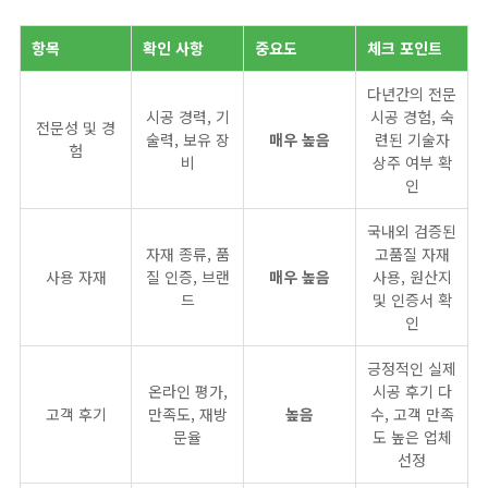
항목
확인 사항
중요도
체크 포인트
다년간의 전문
시공 경력, 기
시공 경험, 숙
전문성 및 경
술력, 보유 장
매우 높음
련된 기술자
험
비
상주 여부 확
인
국내외 검증된
자재 종류, 품
고품질 자재
사용 자재
질 인증, 브랜
매우 높음
사용, 원산지
드
및 인증서 확
인
긍정적인 실제
온라인 평가,
시공 후기 다
고객 후기
만족도, 재방
높음
수, 고객 만족
문율
도 높은 업체
선정